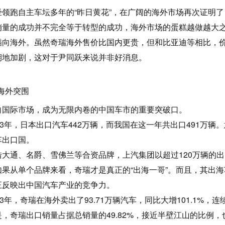
经领跑自主车坛多年的“昨日黄花”，在广阔的海外市场再次证明了
销量的成功并不完全等于转型的成功，海外市场的蛋糕越做越大
瞄向海外。虽然奇瑞海外售价比国内更贵，但和比亚迪等相比，
期地加剧，这对于尹同跃来说并非好消息。
 海外突围
向国际市场，成为无限内卷的中国车市的重要突破口。
023年，日本出口汽车442万辆，而我国在这一年共出口491万
车出口国。
借大通、名爵、雪佛兰等合资品牌，上汽集团以超过120万辆的
如果从单个品牌来看，奇瑞才是真正的“出海一哥”。而且，其出
正反映出中国汽车产业的竞争力。
23年，奇瑞在海外卖出了93.71万辆汽车，同比大增101.1%
是，奇瑞出口销量占据总销量的49.82%，接近半壁江山的比例