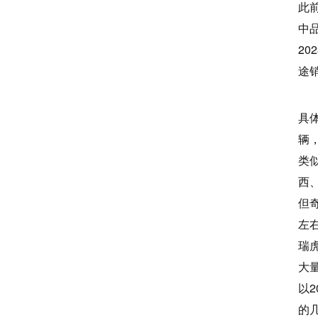
此
中
2
途销
具
辆
类
西
但
左
瑞
大
以2
的