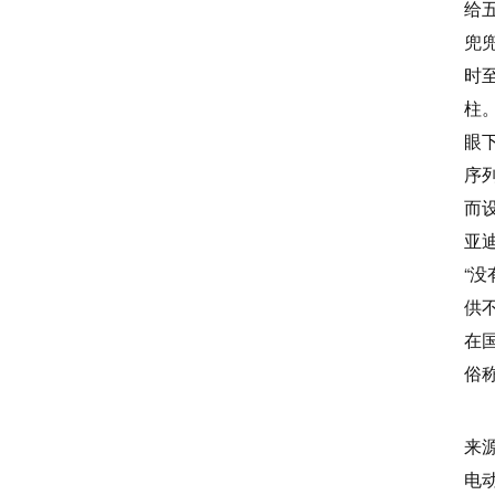
给
兜
时
柱
眼
序
而
亚迪
“
供
在
俗
来
电