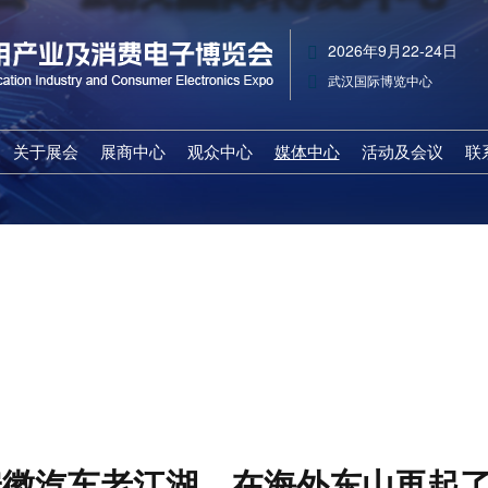
2026年9月22-24日
武汉国际博览中心
关于展会
展商中心
观众中心
媒体中心
活动及会议
联
展会概览
参展申请
观众登记
行业资讯
主题展区
收费标准
展馆布局
推荐展商
合作媒体
活动及会议
组织机构
战略合作
商务配对
展会新闻
展会亮点
展品范围
特邀贵宾
人物访谈
展会日程
赞助机会
展会日程
展品范围
下载中心
展馆路线
出席嘉宾
商务配对
安徽汽车老江湖，在海外东山再起