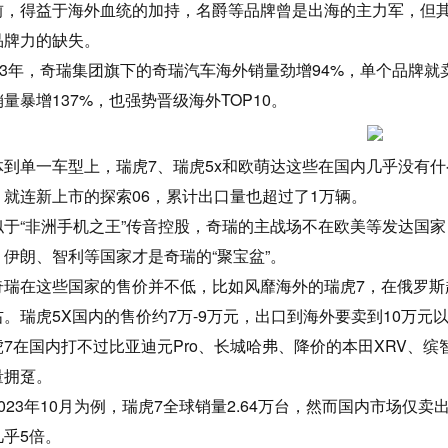
前，得益于海外血统的加持，名爵等品牌曾是出海的主力军，但
品牌力的缺失。
023年，奇瑞集团旗下的奇瑞汽车海外销量劲增94%，单个品牌
量暴增137%，也强势晋级海外TOP10。
体到单一车型上，瑞虎7、瑞虎5x和欧萌达这些在国内几乎没有什
，就连新上市的探索06，累计出口量也超过了1万辆。
似于“非洲手机之王”传音控股，奇瑞的主战场不在欧美等发达国
、伊朗、智利等国家才是奇瑞的“聚宝盆”。
奇瑞在这些国家的售价并不低，比如风靡海外的瑞虎7，在俄罗斯起售
右。瑞虎5X国内的售价约7万-9万元，出口到海外要卖到10万元
虎7在国内打不过比亚迪元Pro、长城哈弗、降价的本田XRV、
量拥趸。
023年10月为例，瑞虎7全球销量2.64万台，然而国内市场仅
几乎5倍。