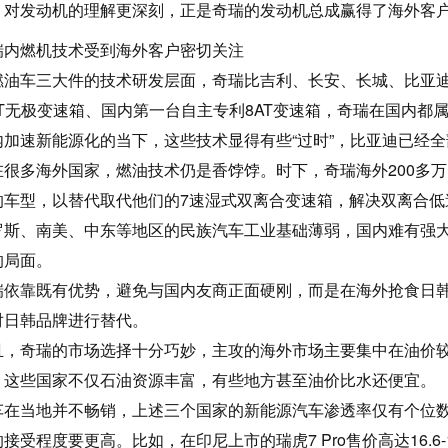
，对发动机的理解更深刻，正是奇瑞的发动机总成赢得了海外客
瑞内燃机技术受到海外客户密切关注
燃油车三大件的技术研发层面，奇瑞比吉利、长安、长城、比亚迪更具
VT无极变速箱、国内第一台自主专利8AT变速箱，奇瑞在国内都
内加速新能源化的当下，这些技术显得有些“过时”，比亚迪已经
在很多海外国家，燃油技术仍是香饽饽。时下，奇瑞海外200多万
的车型，以替代取代他们的7速湿式双离合变速箱，解决双离合低
罗斯、南美、中东等地区的民族汽车工业基础薄弱，国内难有强
的局面。
瑞依靠既有优势，避免与国内友商正面硬刚，而是在海外抢食日
对日韩品牌进行替代。
且，奇瑞的市场选择十分巧妙，主攻的海外市场主要集中在油价
，这些国家不仅石油资源丰富，有些地方甚至油价比水还便宜。
车在当地并不畅销，上述三个国家的新能源汽车渗透率仅有个位
接受程度要更高。比如，在印尼上市的瑞虎7 Pro售价高达16.6-19.