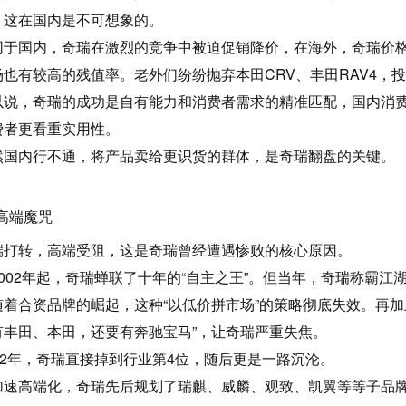
，这在国内是不可想象的。
同于国内，奇瑞在激烈的竞争中被迫促销降价，在海外，奇瑞价
场也有较高的残值率。老外们纷纷抛弃本田CRV、丰田RAV4，
以说，奇瑞的成功是自有能力和消费者需求的精准匹配，国内消
费者更看重实用性。
然国内行不通，将产品卖给更识货的群体，是奇瑞翻盘的关键。
 高端魔咒
端打转，高端受阻，这是奇瑞曾经遭遇惨败的核心原因。
2002年起，奇瑞蝉联了十年的“自主之王”。但当年，奇瑞称霸江
随着合资品牌的崛起，这种“以低价拼市场”的策略彻底失效。再加
有丰田、本田，还要有奔驰宝马”，让奇瑞严重失焦。
012年，奇瑞直接掉到行业第4位，随后更是一路沉沦。
加速高端化，奇瑞先后规划了瑞麒、威麟、观致、凯翼等等子品