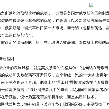
瑞之所以能够取得这样的成功，一方面是美国对俄罗斯等国的制
瑞借助在传统燃油车领域的优势，在高纬度以及新能源汽车尚未
前，俄罗斯是中国汽车出口第一大市场，而奇瑞（包括欧萌达、
俄本土的伏尔加汽车。
年前谋定的出海战略，终于在此时进入收获期。奇瑞身上独特的
 奇瑞基因
一家企业的发展风格，就是其执掌者的性格延伸。”这句话在奇瑞
瑞的成功和失败都离不开尹同跃，这个曾经一汽的“十大杰出青年
，南下芜湖创造了奇瑞。他身上的“理工科”思想深深烙在了奇瑞骨
如一位网友所言，“海外消费者眼中的奇瑞，就如同中国消费者心中
不在于颜值、设计乃至花哨的车机系统，而是实用和技术。
同跃就曾坦言，海外销量（某些车型）比国内还好，主要得益于