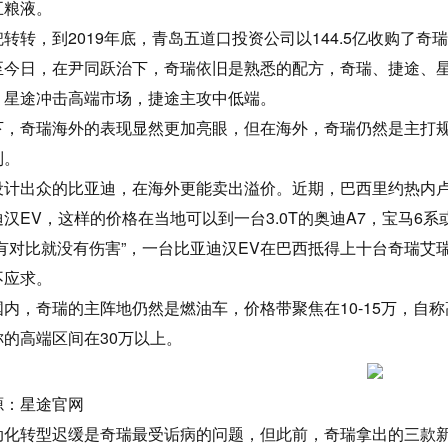
五粮液。
兜转转，到2019年底，青岛五道口投资公司以144.5亿收购了奇
至今日，在尹同跃治下，奇瑞依旧是熟悉的配方，奇瑞、捷途、星
。星途冲击高端市场，捷途主攻中低端。
下，奇瑞海外的表现显然更加亮眼，但在海外，奇瑞仍然是主打
列。
设计出众的比亚迪，在海外更能卖出溢价。近期，巴西里约热内卢
汉EV，这样的价格在当地可以到一台3.0T的奥迪A7，宝马6系
没有对比就没有伤害”，一台比亚迪汉EV在巴西抵得上十台奇瑞艾瑞
不应求。
国内，奇瑞的主阵地仍然是燃油车，价格带聚焦在10-15万，自
称的高端区间在30万以上。
源：星途官网
动化转型迟缓是奇瑞最受诟病的问题，但此前，奇瑞拿出的三款新