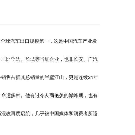
成为全球汽车出口规模第一，这是中国汽车产业发
产业展览会
并非比亚迪、长城等当红企业，也非长安、广汽
销售占据其总销量的半壁江山，更是连续21年
，命运多舛。他有过令友商艳羡的巅峰期，也有
历混改再度启航，几乎被中国媒体和消费者所遗