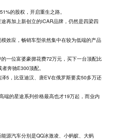
瑞51%的股权，开启重生之路。
途再加上新创立的iCAR品牌，仍然是四梁四
规模效应，畅销车型依然集中在较为低端的产品
的一位富婆豪掷花费72万元，买下一台顶配比
或者奔驰E300顶配。
泽5，比亚迪汉、唐EV在俄罗斯要卖50多万还
称高端的星途系列价格最高也才19万起，而业内
能源汽车分别是QQ冰激凌、小蚂蚁、大蚂