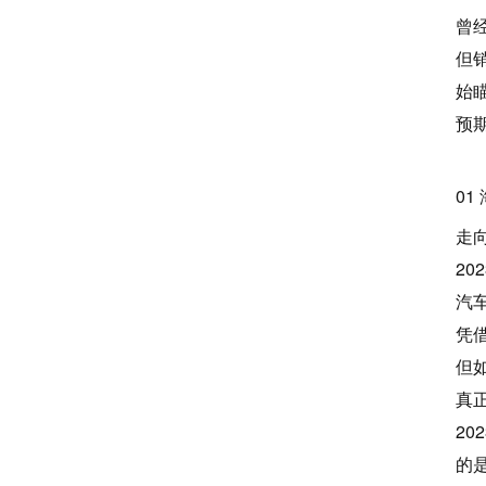
曾
但
始
预
01
走
2
汽
凭
但
真
20
的