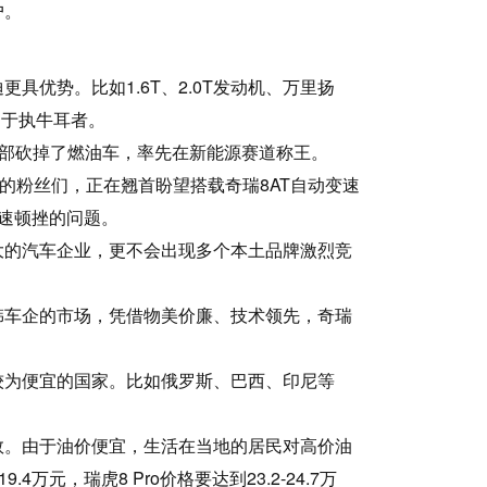
户。
优势。比如1.6T、2.0T发动机、万里扬
属于执牛耳者。
全部砍掉了燃油车，率先在新能源赛道称王。
的粉丝们，正在翘首盼望搭载奇瑞8AT自动变速
速顿挫的问题。
大的汽车企业，更不会出现多个本土品牌激烈竞
韩车企的市场，凭借物美价廉、技术领先，奇瑞
较为便宜的国家。比如俄罗斯、巴西、印尼等
数。由于油价便宜，生活在当地的居民对高价油
4万元，瑞虎8 Pro价格要达到23.2-24.7万