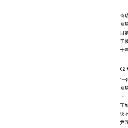
奇
奇
目
于
十
02
“
奇
下
正
诀
尹