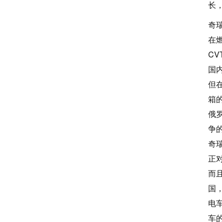
长
奇
在
C
国
但
箱
俄
争
奇
正
而
国
电
车的