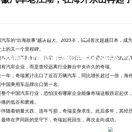
媒体中心
国汽车的“出海故事”越讲越大。2023年，我国首次超越日本，
史上的又一个里程碑。
武汉国际AI算力与数据中心液冷
很多人意想不到的是，汽车（单品牌对比）出口背后最大的赢家
国有汽车企业，而是曾经远离行业舞台中央许久的奇瑞。
去一年，奇瑞累计出口了近百万辆汽车，同比增长超过一倍，海外
居中国乘用车品牌出口第一名。
眼整个中国汽车行业，恐怕没有哪家企业能像奇瑞这般跌宕起伏
惨痛的低谷和磨难。
年伴随着销量大跌、连年亏损，奇瑞卖身求生。此后多年，其经
。最终在尹同跃的坚守下，奇瑞起死回生，再次走向成功。