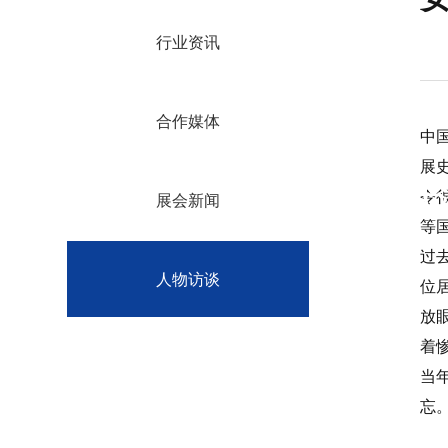
行业资讯
合作媒体
中
展
2026
令
展会新闻
等
过
人物访谈
位
放
着
当
忘