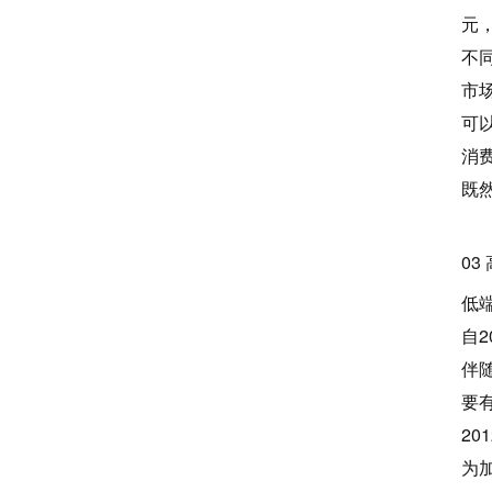
元
不
市
可
消
既
03
低
自
伴
要
2
为