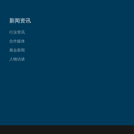
新闻资讯
行业资讯
合作媒体
展会新闻
人物访谈