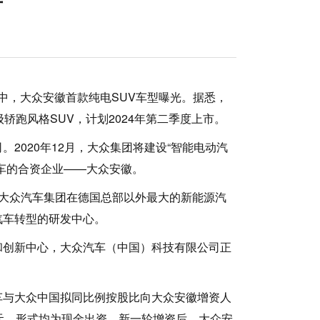
，大众安徽首款纯电SUV车型曝光。据悉，
A级轿跑风格SUV，计划2024年第二季度上市。
020年12月，大众集团将建设“智能电动汽
车的合资企业——大众安徽。
大众汽车集团在德国总部以外最大的新能源汽
汽车转型的研发中心。
创新中心，大众汽车（中国）科技有限公司正
与大众中国拟同比例按股比向大众安徽增资人
5亿元，形式均为现金出资。新一轮增资后，大众安