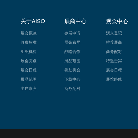
关于AISO
展商中心
观众中心
展会概览
参展申请
观众登记
收费标准
展馆布局
推荐展商
组织机构
战略合作
商务配对
展会亮点
展品范围
特邀贵宾
展会日程
赞助机会
展会日程
展品范围
下载中心
展馆路线
出席嘉宾
商务配对