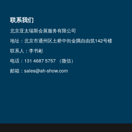
联系我们
北京亚太瑞斯会展服务有限公司
地址：北京市通州区土桥中街金隅自由筑142号楼
联系人：李书彬
电话：131 4687 5757 （微信）
邮箱：sales@ah-show.com