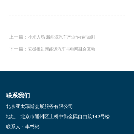
上一篇：
小米入场 新能源汽车产业“内卷”加剧
下一篇：
安徽推进新能源汽车与电网融合互动
联系我们
北京亚太瑞斯会展服务有限公司
地址：北京市通州区土桥中街金隅自由筑142号楼
联系人：李书彬