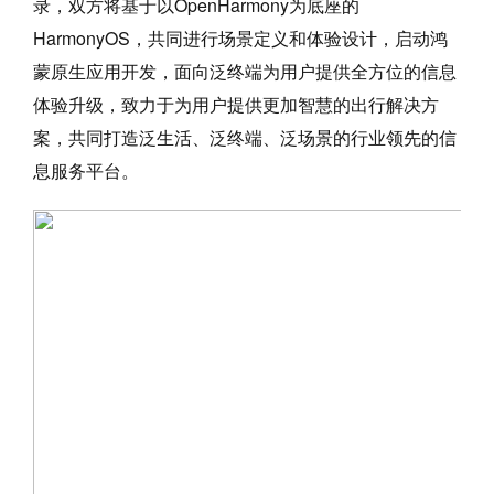
录，双方将基于以OpenHarmony为底座的
HarmonyOS，共同进行场景定义和体验设计，启动鸿
蒙原生应用开发，面向泛终端为用户提供全方位的信息
体验升级，致力于为用户提供更加智慧的出行解决方
案，共同打造泛生活、泛终端、泛场景的行业领先的信
息服务平台。