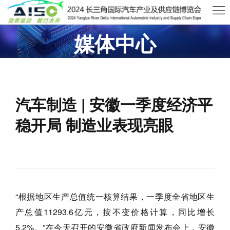
首
媒体中心
页
关
于
展
2026武汉国际AI算力与数据中心液冷产业展览会
AISO
商
观
汽车制造 | 安徽一季度经济平
中
众
活
稳开局 制造业表现亮眼
心
中
动
新
心
及
闻
联
会
资
系
“根据地区生产总值统一核算结果，一季度全省地区生
议
讯
我
产总值11293.6亿元，按不变价格计算，同比增长
们
5.2%。”在今天召开的安徽省政府新闻发布会上，安徽