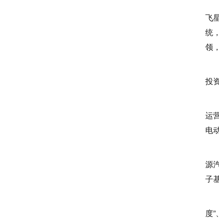
技
飞
统
领
去
投
负
运
电
利
源
子
此
度