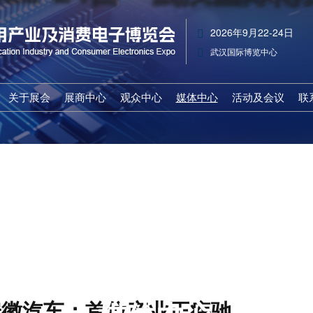
2026年9月22-24日
武汉国际博览中心
关于展会
展商中心
观众中心
媒体中心
活动及会议
联
展会概览
参展申请
观众登记
行业资讯
主题展区
收费标准
展馆布局
推荐展商
合作媒体
活动及会议
组织机构
战略合作
商务配对
展会新闻
展会亮点
展品范围
特邀贵宾
人物访谈
展会日程
赞助机会
展会日程
展品范围
下载中心
展馆路线
出席嘉宾
商务配对
安徽汽车：首位产业正疾驰