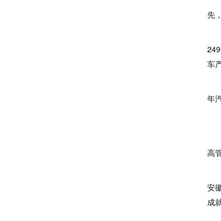
先
全
24
车产
值
年汽
协
在
高
热
安
成