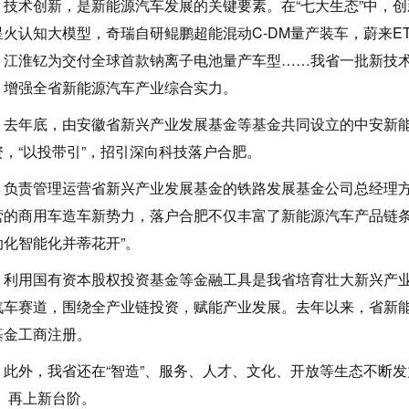
术创新，是新能源汽车发展的关键要素。在“七大生态”中，创
星火认知大模型，奇瑞自研鲲鹏超能混动C-DM量产装车，蔚来E
，江淮钇为交付全球首款钠离子电池量产车型……我省一批新技
，增强全省新能源汽车产业综合实力。
年底，由安徽省新兴产业发展基金等基金共同设立的中安新能
资，“以投带引”，招引深向科技落户合肥。
责管理运营省新兴产业发展基金的铁路发展基金公司总经理方
营的商用车造车新势力，落户合肥不仅丰富了新能源汽车产品链条
动化智能化并蒂花开”。
用国有资本股权投资基金等金融工具是我省培育壮大新兴产业
汽车赛道，围绕全产业链投资，赋能产业发展。去年以来，省新能
基金工商注册。
外，我省还在“智造”、服务、人才、文化、开放等生态不断发
”、再上新台阶。