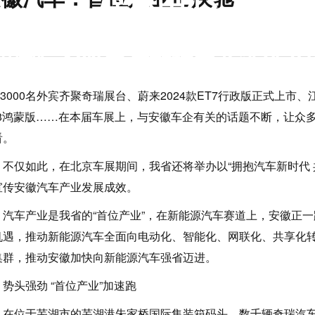
媒体中心
武汉国际AI算力与数据中心液冷
000名外宾齐聚奇瑞展台、蔚来2024款ET7行政版正式上市
F8鸿蒙版……在本届车展上，与安徽车企有关的话题不断，让众
看。
仅如此，在北京车展期间，我省还将举办以“拥抱汽车新时代 
宣传安徽汽车产业发展成效。
车产业是我省的“首位产业”，在新能源汽车赛道上，安徽正一路
机遇，推动新能源汽车全面向电动化、智能化、网联化、共享化
集群，推动安徽加快向新能源汽车强省迈进。
头强劲 “首位产业”加速跑
位于芜湖市的芜湖港朱家桥国际集装箱码头，数千辆奇瑞汽车