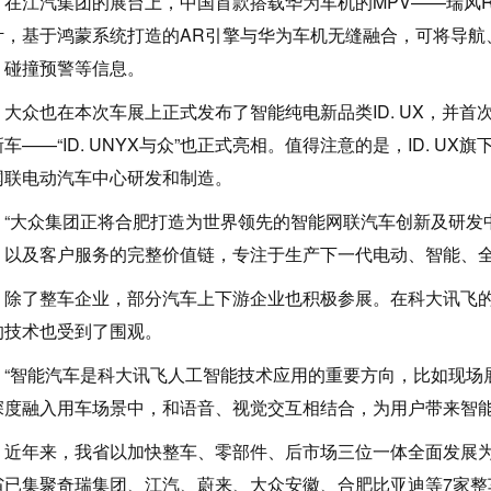
江汽集团的展台上，中国首款搭载华为车机的MPV——瑞风R
计，基于鸿蒙系统打造的AR引擎与华为车机无缝融合，可将导航
、碰撞预警等信息。
众也在本次车展上正式发布了智能纯电新品类ID. UX，并首次使
车——“ID. UNYX与众”也正式亮相。值得注意的是，ID. 
网联电动汽车中心研发和制造。
大众集团正将合肥打造为世界领先的智能网联汽车创新及研发
，以及客户服务的完整价值链，专注于生产下一代电动、智能、全
了整车企业，部分汽车上下游企业也积极参展。在科大讯飞的
的技术也受到了围观。
智能汽车是科大讯飞人工智能技术应用的重要方向，比如现场
深度融入用车场景中，和语音、视觉交互相结合，为用户带来智能
年来，我省以加快整车、零部件、后市场三位一体全面发展为
省已集聚奇瑞集团、江汽、蔚来、大众安徽、合肥比亚迪等7家整