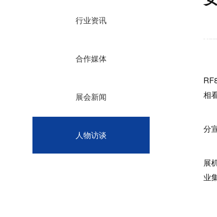
行业资讯
2026
合作媒体
3
R
相
展会新闻
不
分
人物访谈
汽
展
业
势
在