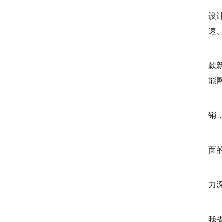
在
设
速
大
款新
能
“
销
除
面
“
力
近
我