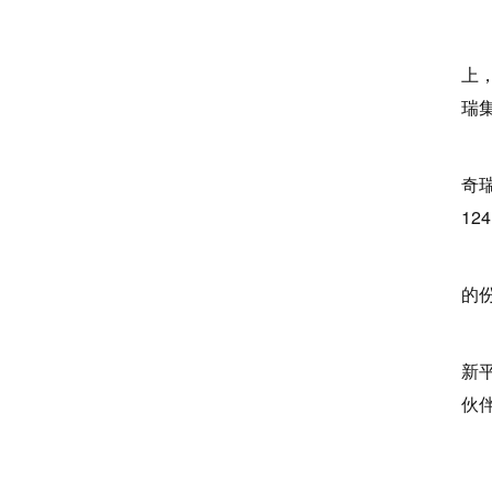
而
上
瑞
自
奇瑞
12
奇
的
“
新
伙
奇
近