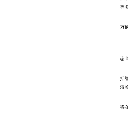
等
在
万
系
产
态
在
括
液
换
将
蔚