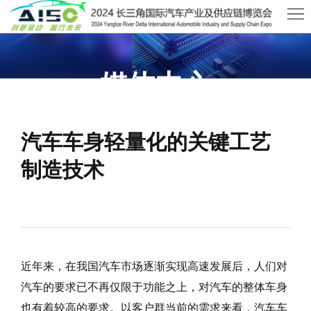
首
页
关
媒体中心
于
展
AISO
商
观
2026武汉国际AI算力与数据中心液冷产业展览会
汽车车身轻量化的关键工艺
中
众
活
制造技术
心
中
动
新
心
及
闻
联
会
资
系
近年来，在我国汽车市场逐渐实现高速发展后，人们对
议
讯
我
汽车的要求已不再仅限于功能之上，对汽车的整体车身
们
也有着较高的要求。以客户群当前的需求来看，汽车车