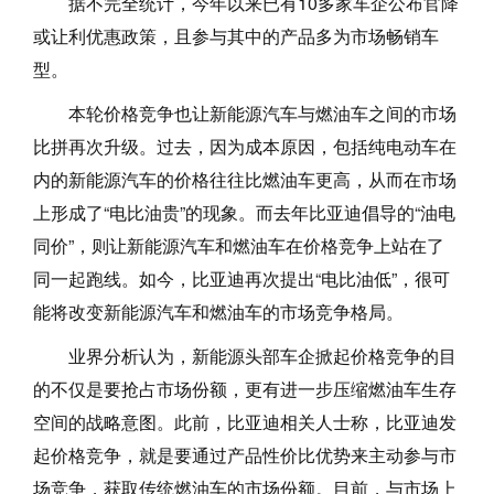
据不完全统计，今年以来已有10多家车企公布官降
或让利优惠政策，且参与其中的产品多为市场畅销车
型。
本轮价格竞争也让新能源汽车与燃油车之间的市场
比拼再次升级。过去，因为成本原因，包括纯电动车在
内的新能源汽车的价格往往比燃油车更高，从而在市场
上形成了“电比油贵”的现象。而去年比亚迪倡导的“油电
同价”，则让新能源汽车和燃油车在价格竞争上站在了
同一起跑线。如今，比亚迪再次提出“电比油低”，很可
能将改变新能源汽车和燃油车的市场竞争格局。
业界分析认为，新能源头部车企掀起价格竞争的目
的不仅是要抢占市场份额，更有进一步压缩燃油车生存
空间的战略意图。此前，比亚迪相关人士称，比亚迪发
起价格竞争，就是要通过产品性价比优势来主动参与市
场竞争，获取传统燃油车的市场份额。目前，与市场上