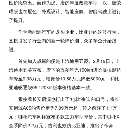
性价比突出。而作为汉、唐的年度改款车型，汉、唐荣
耀版也在配色、外观设计、智能座舱、智能驾驶上进行
了提升。
作为新能源汽车的龙头企业，比亚迪的这波行为，
直接引发了行业内的新一轮降价潮，众多车企开始跟
进。
首先加入战局的便是上汽通用五菱。2月19日，上
汽通用五菱宣布，旗下的五菱星光150km进阶版插混轿
车降至9.98万元，较原价10.58万元降低6000元，和比
亚迪驱逐舰05 120km版本价格基本一致。
紧接着长安启源也打出了“电比油低”的口号，将长
安启源A05的售价定为7.89万元起，较之前降了1.1万
元；哪吒汽车同样宣布多款主力车型降价，其中哪吒X
全系降价2.2万元；吉利也效仿比亚迪，推出了帝豪L