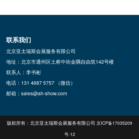
联系我们
北京亚太瑞斯会展服务有限公司
地址：北京市通州区土桥中街金隅自由筑142号楼
联系人：李书彬
电话：131 4687 5757 （微信）
邮箱：sales@ah-show.com
版权所有：北京亚太瑞斯会展服务有限公司
京ICP备17035209
号-12