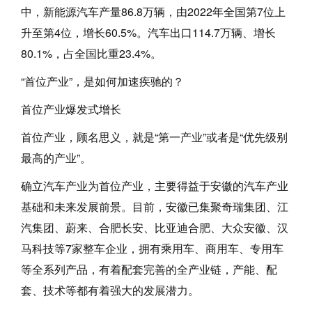
中，新能源汽车产量86.8万辆，由2022年全国第7位上
升至第4位，增长60.5%。汽车出口114.7万辆、增长
80.1%，占全国比重23.4%。
“首位产业”，是如何加速疾驰的？
首位产业爆发式增长
首位产业，顾名思义，就是“第一产业”或者是“优先级别
最高的产业”。
确立汽车产业为首位产业，主要得益于安徽的汽车产业
基础和未来发展前景。目前，安徽已集聚奇瑞集团、江
汽集团、蔚来、合肥长安、比亚迪合肥、大众安徽、汉
马科技等7家整车企业，拥有乘用车、商用车、专用车
等全系列产品，有着配套完善的全产业链，产能、配
套、技术等都有着强大的发展潜力。