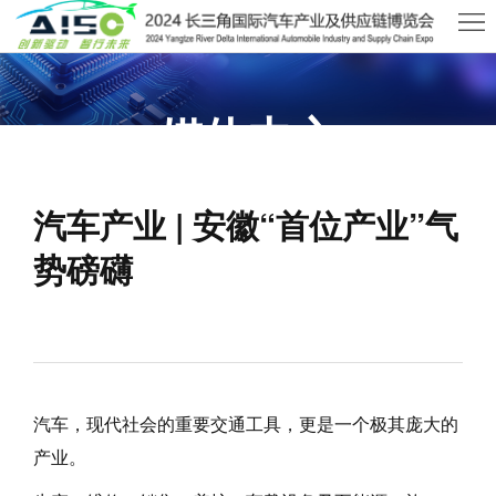
首
页
关
媒体中心
于
展
AISO
商
观
2026武汉国际AI算力与数据中心液冷产业展览会
汽车产业 | 安徽“首位产业”气
中
众
活
势磅礴
心
中
动
新
心
及
闻
联
会
资
系
汽车，现代社会的重要交通工具，更是一个极其庞大的
议
讯
我
产业。
们