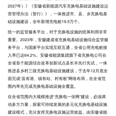
2027年）》《安徽省新能源汽车充换电基础设施建设运
营管理办法（暂行）》，一体推进市、县、乡充换电基
础设施建设，全年新增充电桩19.5万个。
统一的监管服务平台，对于充换电设施的统筹利用非常
重要。2023年，安徽建成省充换电基础设施综合监管服
务平台，与国家平台实现互联互通，全省公用充电桩接
入率已达64.2%。安徽省能源集团旗下省充换电公司在
全省首个能源综合改革创新试点县长丰先行先试，一体
推进县乡村三级充换电基础设施建设，于去年12月底全
面完成“县有港、镇有站、村有桩”网络布局，在全省范
围内率先完成充换电基础设施全覆盖。
在全省范围内大规模推进“充换电一张网”建设，必须调
动多方力量，探索可持续发展的多元化充换电基础设施
建设模式，充分发挥充换电设施运营效益。由安徽省能