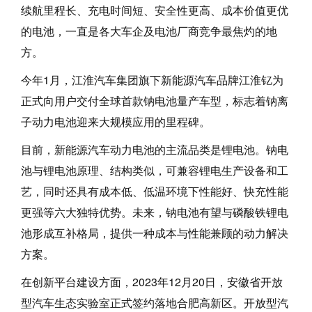
续航里程长、充电时间短、安全性更高、成本价值更优
的电池，一直是各大车企及电池厂商竞争最焦灼的地
方。
今年1月，江淮汽车集团旗下新能源汽车品牌江淮钇为
正式向用户交付全球首款钠电池量产车型，标志着钠离
子动力电池迎来大规模应用的里程碑。
目前，新能源汽车动力电池的主流品类是锂电池。钠电
池与锂电池原理、结构类似，可兼容锂电生产设备和工
艺，同时还具有成本低、低温环境下性能好、快充性能
更强等六大独特优势。未来，钠电池有望与磷酸铁锂电
池形成互补格局，提供一种成本与性能兼顾的动力解决
方案。
在创新平台建设方面，2023年12月20日，安徽省开放
型汽车生态实验室正式签约落地合肥高新区。开放型汽