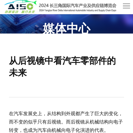
首
页
关
媒体中心
于
展
2026武汉国际AI算力与数据中心液冷产业展览会
AISO
商
观
从后视镜中看汽车零部件的
中
众
活
未来
心
中
动
新
心
及
闻
联
会
资
系
在汽车发展史上，从结构到外观都产生了巨大的变化，
议
讯
我
而不变的似乎只有后视镜。而后视镜从机械结构向电子
们
转变，也成为汽车由机械向电子化演进的代表。