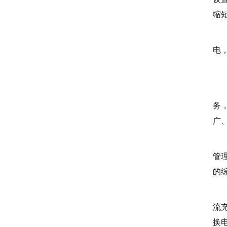
缩
附
电
全
记
务
广
目
管
的
全
流充
换