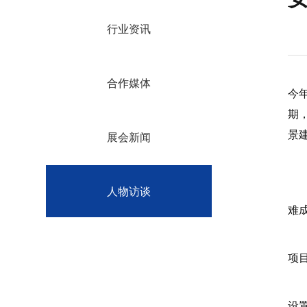
行业资讯
合作媒体
今
期
景
展会新闻
探
如
人物访谈
难
去
项
记
设