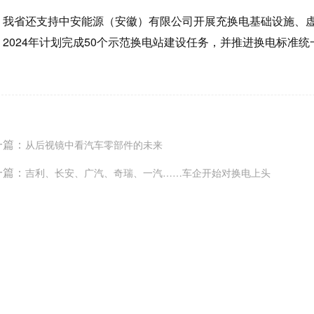
省还支持中安能源（安徽）有限公司开展充换电基础设施、虚
，2024年计划完成50个示范换电站建设任务，并推进换电标准
一篇：
从后视镜中看汽车零部件的未来
一篇：
吉利、长安、广汽、奇瑞、一汽……车企开始对换电上头