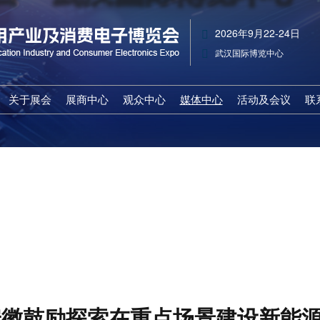
2026年9月22-24日
武汉国际博览中心
关于展会
展商中心
观众中心
媒体中心
活动及会议
联
展会概览
参展申请
观众登记
行业资讯
主题展区
收费标准
展馆布局
推荐展商
合作媒体
活动及会议
组织机构
战略合作
商务配对
展会新闻
媒体中心
展会亮点
展品范围
特邀贵宾
人物访谈
展会日程
赞助机会
展会日程
展品范围
下载中心
展馆路线
武汉国际AI算力与数据中心液冷
出席嘉宾
商务配对
安徽鼓励探索在重点场景建设新能