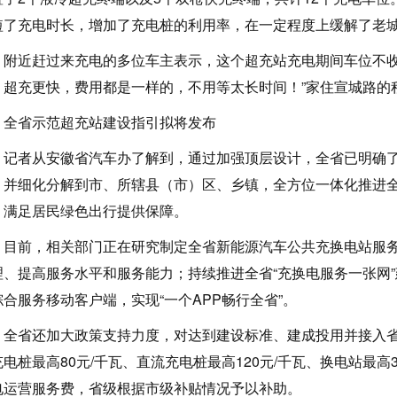
短了充电时长，增加了充电桩的利用率，在一定程度上缓解了老
近赶过来充电的多位车主表示，这个超充站充电期间车位不收停
，超充更快，费用都是一样的，不用等太长时间！”家住宣城路的
省示范超充站建设指引拟将发布
者从安徽省汽车办了解到，通过加强顶层设计，全省已明确了
，并细化分解到市、所辖县（市）区、乡镇，全方位一体化推进
、满足居民绿色出行提供保障。
前，相关部门正在研究制定全省新能源汽车公共充换电站服务
理、提高服务水平和服务能力；持续推进全省“充换电服务一张网
综合服务移动客户端，实现“一个APP畅行全省”。
省还加大政策支持力度，对达到建设标准、建成投用并接入省
电桩最高80元/千瓦、直流充电桩最高120元/千瓦、换电站最高
电运营服务费，省级根据市级补贴情况予以补助。