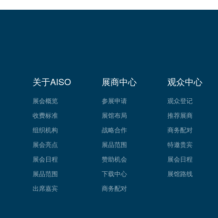
关于AISO
展商中心
观众中心
展会概览
参展申请
观众登记
收费标准
展馆布局
推荐展商
组织机构
战略合作
商务配对
展会亮点
展品范围
特邀贵宾
展会日程
赞助机会
展会日程
展品范围
下载中心
展馆路线
出席嘉宾
商务配对