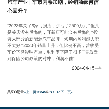
汽车产业 | 车市内卷加剧，经销商缘何信
心回升？
“2023年关了6家亏损店，少亏了2500万元”“但凡
是关店没有后悔的，开新店可能会有后悔的”“投
资大部分的新能源汽车品牌，短期内盈利能力都
不太好”“2023年销量上升，但比例不高，营收受
车价下降影响严重，毛利率下降了很多”“售后受
到保险公司政策的对冲，利润不佳”…
2024-04-15
共539记录
6
...
«上一页
1
2
3
4
5
7
8
9
45
下一页»