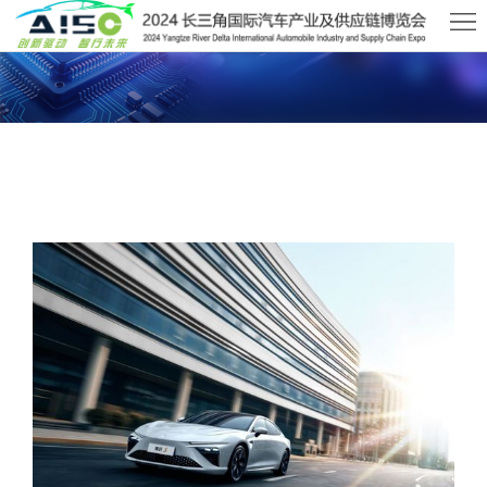
首
页
关
于
展
媒体中心
AISO
商
观
2026武汉国际AI算力与数据中心液冷产业展览会
中
众
活
心
中
动
新
心
及
闻
联
会
资
系
议
讯
我
们