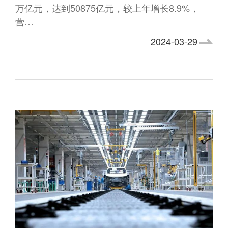
万亿元，达到50875亿元，较上年增长8.9%，
营…
2024-03-29