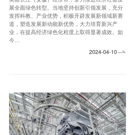
展全面绿色转型。当地坚持创新引领发展，充分
发挥科教、产业优势，积极开辟发展新领域新赛
道，塑造发展新动能新优势，大力培育新兴产
业，在提高经济绿色化程度上取得显著成效。如
今…
2024-04-10