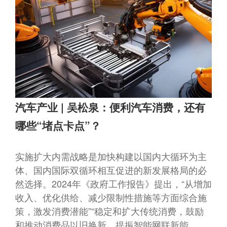
汽车产业 | 吴松泉：便利汽车消费，还有
哪些“堵点卡点”？
实施扩大内需战略是加快构建以国内大循环为主
体、国内国际双循环相互促进的新发展格局的必
然选择。2024年《政府工作报告》提出，“从增加
收入、优化供给、减少限制性措施等方面综合施
策，激发消费潜能”“稳定和扩大传统消费，鼓励
和推动消费品以旧换新，提振智能网联新能…