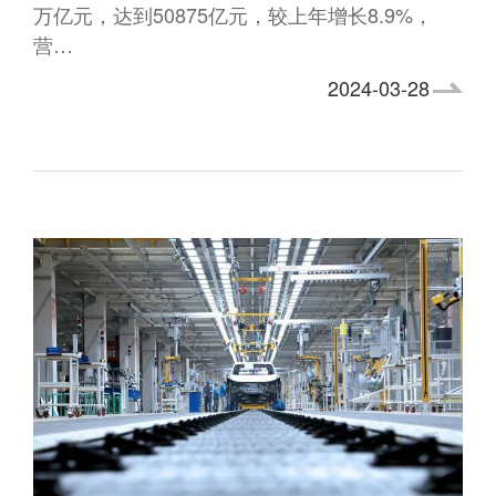
万亿元，达到50875亿元，较上年增长8.9%，
营…
2024-03-28