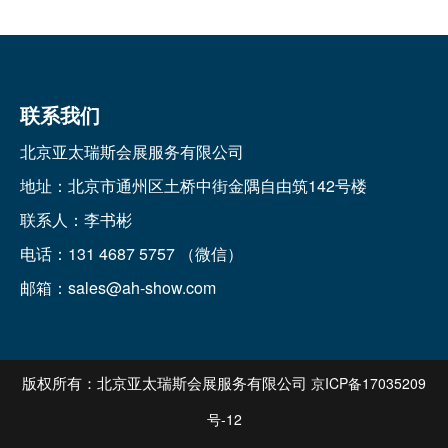
联系我们
北京亚太瑞斯会展服务有限公司
地址：北京市通州区土桥中街金隅自由筑142号楼
联系人：李书彬
电话：131 4687 5757 （微信）
邮箱：sales@ah-show.com
版权所有：北京亚太瑞斯会展服务有限公司
京ICP备17035209
号-12