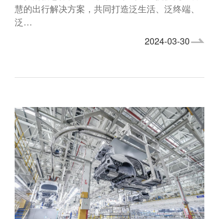
慧的出行解决方案，共同打造泛生活、泛终端、
泛…
2024-03-30