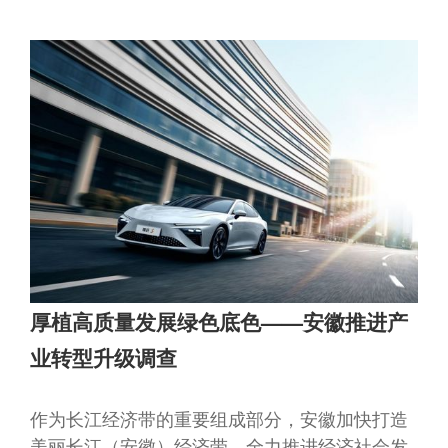
厚植高质量发展绿色底色——安徽推进产
业转型升级调查
作为长江经济带的重要组成部分，安徽加快打造
美丽长江（安徽）经济带，全力推进经济社会发